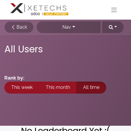
Back
Nav
All Users
Rank by:
This week
This month
All time
No Leaderboard Yet :(