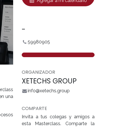
Agregar a mi calendario
-
59980905
ORGANIZADOR
XETECHS GROUP
erclass
info@xetechs.group
en una
COMPARTE
ocesos
Invita a tus colegas y amigos a
esta Masterclass. Comparte la