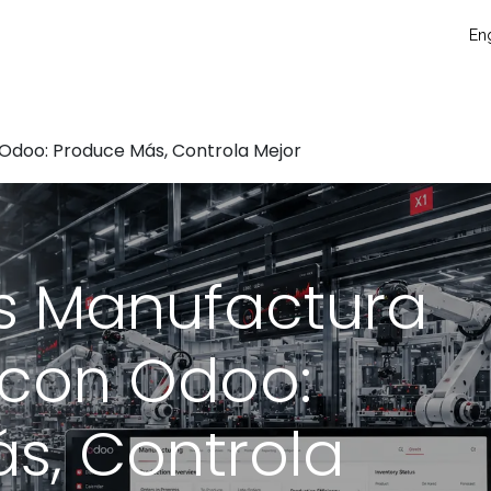
táctanos
Eventos
Blog
Conecta y crece
Soporte técni
Eng
 Odoo: Produce Más, Controla Mejor
s Manufactura
e con Odoo:
s, Controla