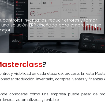
controlar inventarios, reducir errores y tomar
n una solución ERP diseñada para empresas que
mejor.
asterclass
?
trol y visibilidad en cada etapa del proceso. En esta Mast
ectar producción, inventario, compras, ventas y finanzas 
 donde conocerás cómo una empresa puede pasar de pr
rdenada, automatizada y rentable.