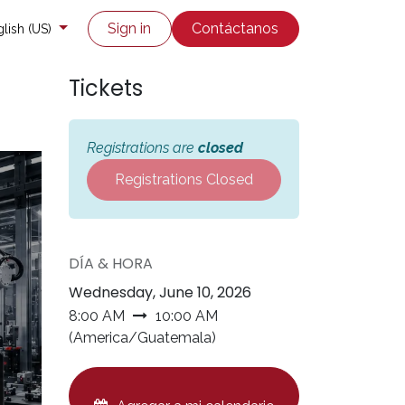
co
Enviar un ticket
Sign in
Contáctanos
lish (US)
Tickets
Registrations are
closed
Registrations Closed
DÍA & HORA
Wednesday, June 10, 2026
8:00 AM
10:00 AM
(
America/Guatemala
)