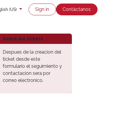
co
Enviar un ticket
Sign in
Contáctanos
lish (US)
Sobre los tickets
Despues de la creacion del
ticket desde este
formulario el seguimiento y
contactacion sera por
correo electronico.