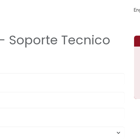
táctanos
Eventos
Blog
Conecta y crece
Soporte técni
Eng
 - Soporte Tecnico