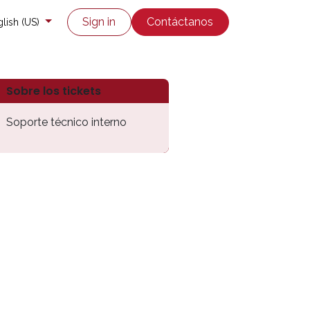
co
Enviar un ticket
Sign in
Contáctanos
lish (US)
Sobre los tickets
Soporte técnico interno