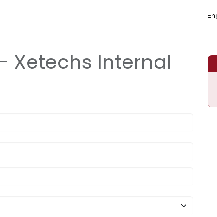
táctanos
Eventos
Blog
Conecta y crece
Soporte técni
Eng
 - Xetechs Internal