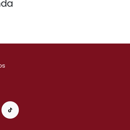
nda
.
os