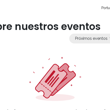
so
Contáctanos
Eventos
Blog
Conecta y crece
Sopo
Portu
re nuestros eventos
Próximos eventos