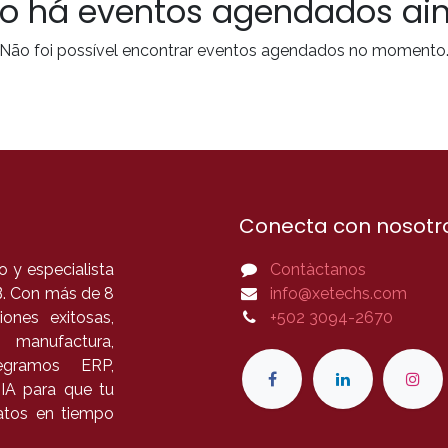
o há eventos agendados ai
Não foi possível encontrar eventos agendados no momento
Conecta con nosotr
 y especialista
Contàctanos
B. Con más de 8
info@xetechs.com
ones exitosas,
+502 3094-2670
 manufactura,
tegramos ERP,
 IA para que tu
datos en tiempo