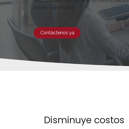
empresariales que generan un retorno de la i
meses, garantizado.
Contáctenos ya
Disminuye costos