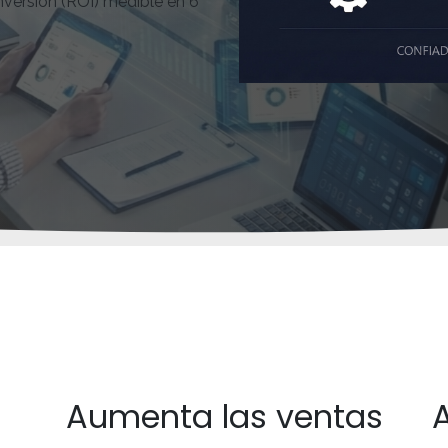
nversión (ROI) medible en 6
Aumenta las ventas
A