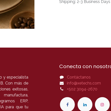
Shipping: 2-3 Business Days
Conecta con nosotr
 y especialista
Contáctanos
B2B. Con más de
info@xetechs.com
iones exitosas,
+502 3094-2670
 manufactura,
tegramos ERP,
 IA para que tu