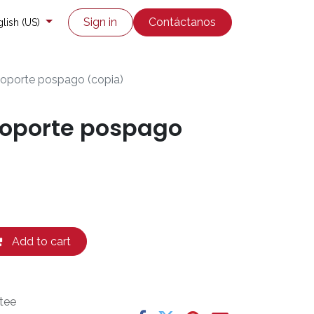
co
Enviar un ticket
Sign in
Contáctanos
lish (US)
soporte pospago (copia)
soporte pospago
Add to cart
tee