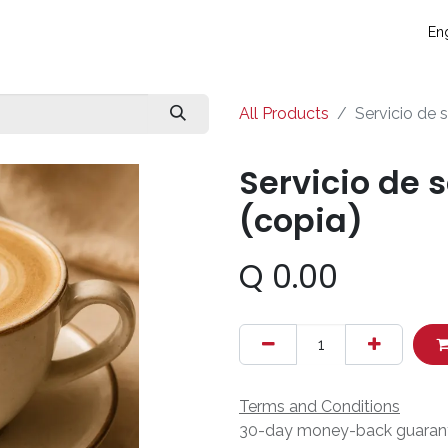
táctanos
Eventos
Blog
Conecta y crece
Soporte técni
Eng
All Products
Servicio de 
Servicio de 
(copia)
Q
0.00
Terms and Conditions
30-day money-back guaran