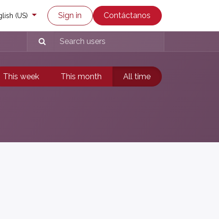
co
Enviar un ticket
Sign in
Contáctanos
lish (US)
This week
This month
All time