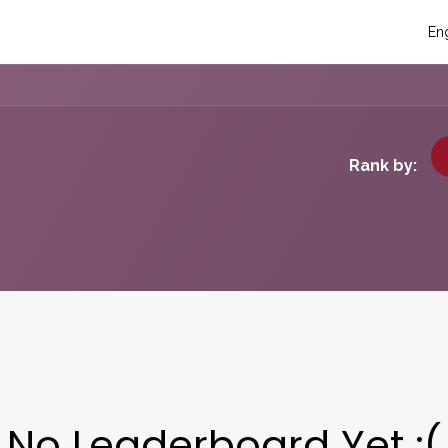
táctanos
Eventos
Blog
Conecta y crece
Soporte técni
Eng
Rank by:
No Leaderboard Yet :(