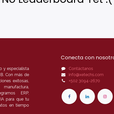
Conecta con nosotr
 y especialista
Contáctanos
B2B. Con más de
info@xetechs.com
iones exitosas,
+502 3094-2670
 manufactura,
tegramos ERP,
 IA para que tu
datos en tiempo