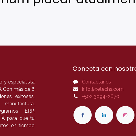
Conecta con nosotr
 y especialista
Contàctanos
B. Con más de 8
info@xetechs.com
ones exitosas,
+502 3094-2670
 manufactura,
tegramos ERP,
 IA para que tu
datos en tiempo