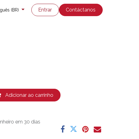
rte técnico
Enviar un ticket
Entrar
Contáctanos
guês (BR)
Adicionar ao carrinho
nheiro em 30 dias