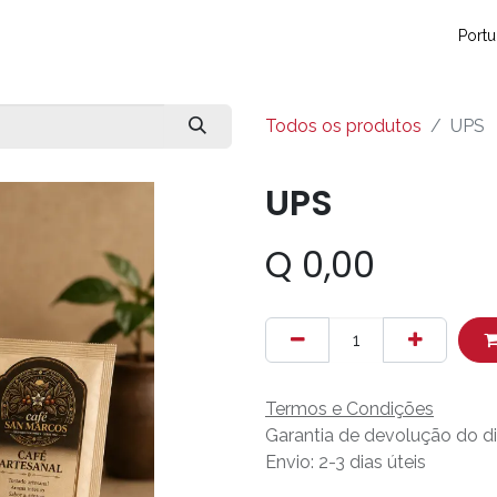
so
Contáctanos
Eventos
Blog
Conecta y crece
Sopo
Portu
Todos os produtos
UPS
UPS
Q
0,00
Termos e Condições
Garantia de devolução do di
Envio: 2-3 dias úteis