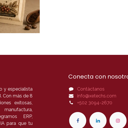
Conecta con nosotr
 y especialista
Contàctanos
B. Con más de 8
info@xetechs.com
ones exitosas,
+502 3094-2670
 manufactura,
tegramos ERP,
 IA para que tu